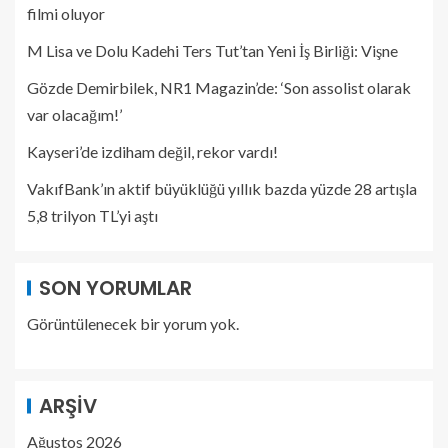
filmi oluyor
M Lisa ve Dolu Kadehi Ters Tut’tan Yeni İş Birliği: Vişne
Gözde Demirbilek, NR1 Magazin’de: ‘Son assolist olarak
var olacağım!’
Kayseri’de izdiham değil, rekor vardı!
VakıfBank’ın aktif büyüklüğü yıllık bazda yüzde 28 artışla
5,8 trilyon TL’yi aştı
SON YORUMLAR
Görüntülenecek bir yorum yok.
ARŞIV
Ağustos 2026