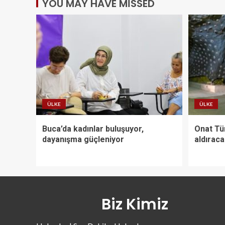
YOU MAY HAVE MISSED
ÜLKE
ÜLKE
Buca’da kadınlar buluşuyor,
Onat Tün
dayanışma güçleniyor
aldırac
Biz Kimiz