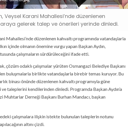
, Veysel Karani Mahallesi’nde düzenlenen
raya gelerek talep ve önerileri yerinde dinledi.
ni Mahallesi’nde düzenlenen kahvaltı programında vatandaşlarla
Halkın içinde olmanın önemine vurgu yapan Başkan Aydın,
usunda çalışmaların sürdürüleceğini ifade etti.
cak, çözüm odaklı çalışmalar yürüten Osmangazi Belediye Başkanı
ilen buluşmalarla birlikte vatandaşlarla birebir temas kuruyor. Bu
arlık binası önünde düzenlenen kahvaltı programıyla güne
i ve taleplerini kendilerinden dinledi. Programda Başkan Aydın’a
i Muhtarlar Derneği Başkanı Burhan Mandacı, başkan
deki çalışmalara ilişkin istekte bulunulan taleplerin notunu
pılacağının altını çizdi.