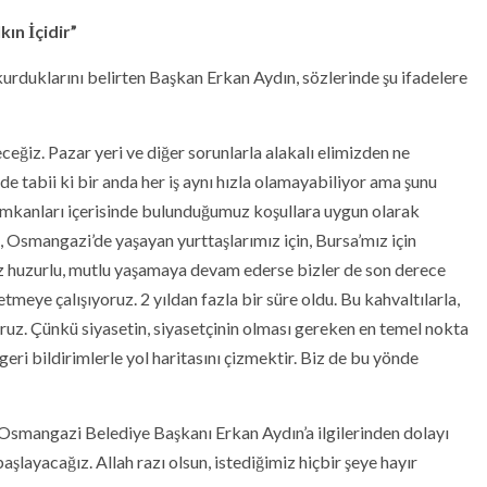
ın İçidir”
kurduklarını belirten Başkan Erkan Aydın, sözlerinde şu ifadelere
eğiz. Pazar yeri ve diğer sorunlarla alakalı elimizden ne
 tabii ki bir anda her iş aynı hızla olamayabiliyor ama şunu
 imkanları içerisinde bulunduğumuz koşullara uygun olarak
 Osmangazi’de yaşayan yurttaşlarımız için, Bursa’mız için
mız huzurlu, mutlu yaşamaya devam ederse bizler de son derece
etmeye çalışıyoruz. 2 yıldan fazla bir süre oldu. Bu kahvaltılarla,
ruz. Çünkü siyasetin, siyasetçinin olması gereken en temel nokta
 geri bildirimlerle yol haritasını çizmektir. Biz de bu yönde
smangazi Belediye Başkanı Erkan Aydın’a ilgilerinden dolayı
aşlayacağız. Allah razı olsun, istediğimiz hiçbir şeye hayır