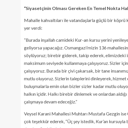
“Siyasetçinin Olması Gereken En Temel Nokta Halk
Mahalle kahvaltıları ile vatandaşlarla güçlü bir köprü 
yer verdi:
“Burada inşallah camideki Kur-an kursu yerini yenileyec
geliyorsa yapacağız. Osmangazi’mizin 136 mahallesinde
söylüyoruz; birebir giderek, takip ederek, elimizdeki
maksimum seviyede kullanmaya çalışıyoruz. Sizler için,
çalışıyoruz. Burada bir çivi çakarsak, bir tane insanı
mutlu oluyoruz. Sizlerin taleplerini dinleyerek, hizmet 
buluşmalarla emin olun bizler sizler kadar mutlu oluyo
halkın içidir. Halkı birebir dinlemek ve onlardan aldığı
çalışmaya devam edeceğiz.”
Veysel Karani Mahallesi Muhtarı Mustafa Gezgin ise O
çok teşekkür ederek, “Üç şey istedik, Kur’an kursuyla b