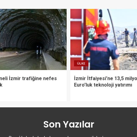
ÜLKE
eli İzmir trafiğine nefes
İzmir İtfaiyesi’ne 13,5 mily
ak
Euro’luk teknoloji yatırımı
Son Yazılar