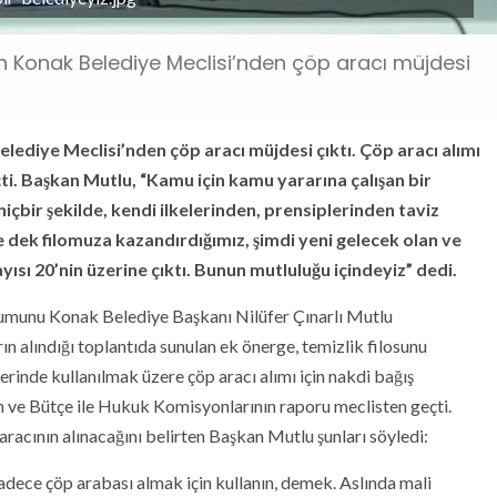
len Konak Belediye Meclisi’nden çöp aracı müjdesi
elediye Meclisi’nden çöp aracı müjdesi çıktı. Çöp aracı alımı
eçti. Başkan Mutlu, “Kamu için kamu yararına çalışan bir
hiçbir şekilde, kendi ilkelerinden, prensiplerinden taviz
e dek filomuza kazandırdığımız, şimdi yeni gelecek olan ve
ısı 20’nin üzerine çıktı. Bunun mutluluğu içindeyiz” dedi.
urumunu Konak Belediye Başkanı Nilüfer Çınarlı Mutlu
ın alındığı toplantıda sunulan ek önerge, temizlik filosunu
rinde kullanılmak üzere çöp aracı alımı için nakdi bağış
an ve Bütçe ile Hukuk Komisyonlarının raporu meclisten geçti.
 aracının alınacağını belirten Başkan Mutlu şunları söyledi:
adece çöp arabası almak için kullanın, demek. Aslında mali