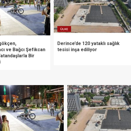
ÜLKE
gökçen,
Derince’de 120 yataklı sağlık
cı ve Bağcı Şefikcan
tesisi inşa ediliyor
atandaşlarla Bir
i