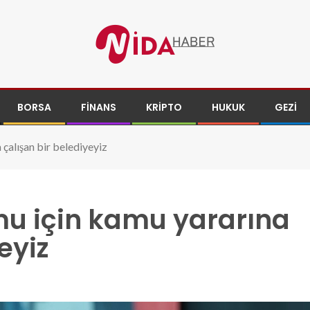
BORSA
FINANS
KRIPTO
HUKUK
GEZI
çalışan bir belediyeyiz
u için kamu yararına
eyiz