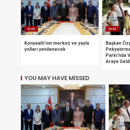
ÜLKE
ÜLKE
Konyaaltı’nın merkez ve yayla
Başkan Öz
yolları yenilenecek
Pekyatırma
Parkı’nda V
Araya Geld
YOU MAY HAVE MISSED