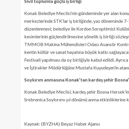
Sivil toplumla güçlü iş birliği
Konak Belediye Meclisi’nin gündeminde yer alan konular
merkezlerinde STK’lar iş birliğinde, yaz döneminde 7-
düzenlenmesi; belediye ile Kordon Soroptimist Kulübü
kesimlerinin güçlendirilmesine yönelik iş birliği sözleşm
TMMOB Makina Mühendisleri Odası Asansör Kontrol 
kentin kültür ve sanat hayatına büyük katkı sağlayacak,
Festivali yapılması da oy birliğiyle kabul edildi. Ayr
ve İştirakler Müdürlüğüne Mustafa Kuyudeşen’in atandı
Soykırım anmasına Konak’tan kardeş şehir Bosna
Konak Belediye Meclisi, kardeş şehir Bosna Hersek’in
Srebrenica Soykırımı yıl dönümü anma etkinliklerine ka
Kaynak: (BYZHA) Beyaz Haber Ajansı