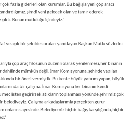
er çok fazla giderleri olan kurumlar. Bu bağışla yeni çöp aracı
zandırdığımız, şimdi yeni gelecek olan ve tamir ederek
 çıktı. Bunun mutluluğu içindeyiz.”
faf ve açık bir şekilde soruları yanıtlayan Başkan Mutlu sözlerini
rıyla çöp araç filosunun düzenli olarak yenilenmesi, her binanın
er dahilinde mümkün değil. İmar Komisyonuna, şehirde yapılan
 hakkında bir öneri vermiştik. Bu kente büyük yatırım yapan, büyük
 anlamında bir çalışma. İmar Komisyonu her binanın kendi
 meclisten geçirirsek atıkların toplanması yönünde şehrimiz çok
ir belediyeyiz. Çalışma arkadaşlarımla gerçekten gurur
onların sayesinde. Belediyemiz hiçbir bağış karşılığında, hiçbir
ez.”