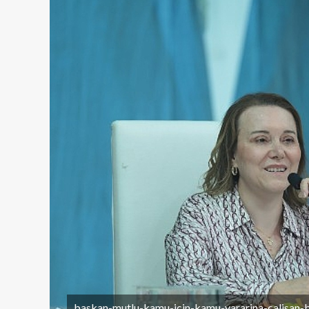
baskan-mutlu-kamu-icin-kamu-yararina-calisan-bi