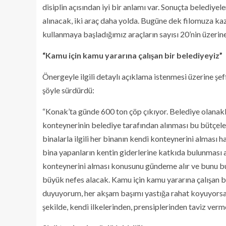
disiplin açısından iyi bir anlamı var. Sonuçta belediyel
alınacak, iki araç daha yolda. Bugüne dek filomuza ka
kullanmaya başladığımız araçların sayısı 20’nin üzerine
“Kamu için kamu yararına çalışan bir belediyeyiz”
Önergeyle ilgili detaylı açıklama istenmesi üzerine şef
şöyle sürdürdü:
“Konak’ta günde 600 ton çöp çıkıyor. Belediye olanakla
konteynerinin belediye tarafından alınması bu bütçel
binalarla ilgili her binanın kendi konteynerini alması
bina yapanların kentin giderlerine katkıda bulunması
konteynerini alması konusunu gündeme alır ve bunu bu
büyük nefes alacak. Kamu için kamu yararına çalışan b
duyuyorum, her akşam başımı yastığa rahat koyuyorsam 
şekilde, kendi ilkelerinden, prensiplerinden taviz verm