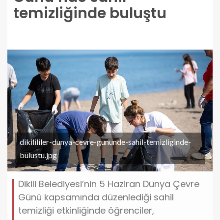
temizliğinde buluştu
dikilililer-dunya-cevre-gununde-sahil-temizliginde-
bulustu.jpg
Dikili Belediyesi’nin 5 Haziran Dünya Çevre
Günü kapsamında düzenlediği sahil
temizliği etkinliğinde öğrenciler,