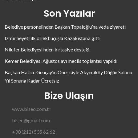
Son Yazılar
Belediye personelinden Başkan Topaloğlu’na veda ziyareti
İzmir heyeti ilk direkt uçuşla Kazakistan’a gitti
Nilüfer Belediyesi’nden kırtasiye desteği
Kemer Belediyesi Ağustos ayı meclis toplantısı yapıldı
Başkan Hatice Gençay’ın Önerisiyle Akyeniköy Düğün Salonu
Yıl Sonuna Kadar Ücretsiz
Bize Ulaşın
www.biseo.com.tr
biseo@gmail.com
+90 (212) 535 62 62