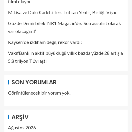
filmi oluyor
M Lisa ve Dolu Kadehi Ters Tut’tan Yeni İş Birliği: Vişne
Gözde Demirbilek, NR1 Magazin’de: ‘Son assolist olarak
var olacağım!’
Kayseri’de izdiham değil, rekor vardı!
VakıfBank’ın aktif büyüklüğü yıllık bazda yüzde 28 artışla
5,8 trilyon TL’yi aştı
SON YORUMLAR
Görüntülenecek bir yorum yok.
ARŞIV
Ağustos 2026