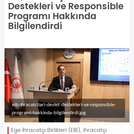
Destekleri ve Responsible
Programı Hakkında
Bilgilendirdi
eib-ihracatcilari-devlet-destekleri-ve-responsible-
programi-hakkinda-bilgilendirdi.jpg
Ege İhracatçı Birlikleri (EİB), ihracatçı