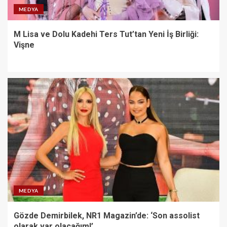
MEDYA
M Lisa ve Dolu Kadehi Ters Tut’tan Yeni İş Birliği:
Vişne
MEDYA
Gözde Demirbilek, NR1 Magazin’de: ‘Son assolist
olarak var olacağım!’