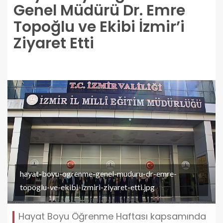
Genel Müdürü Dr. Emre
Topoğlu ve Ekibi İzmir’i
Ziyaret Etti
hayat-boyu-ogrenme-genel-muduru-dr-emre-
topoglu-ve-ekibi-izmiri-ziyaret-etti.jpg
Hayat Boyu Öğrenme Haftası kapsamında