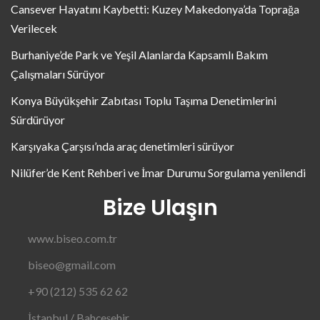
Cansever Hayatını Kaybetti: Kuzey Makedonya’da Toprağa
Verilecek
Burhaniye’de Park ve Yeşil Alanlarda Kapsamlı Bakım
Çalışmaları Sürüyor
Konya Büyükşehir Zabıtası Toplu Taşıma Denetimlerini
Sürdürüyor
Karşıyaka Çarşısı’nda araç denetimleri sürüyor
Nilüfer’de Kent Rehberi ve İmar Durumu Sorgulama yenilendi
Bize Ulaşın
www.biseo.com.tr
biseo@gmail.com
+90 (212) 535 62 62
İstanbul / Bahçeşehir