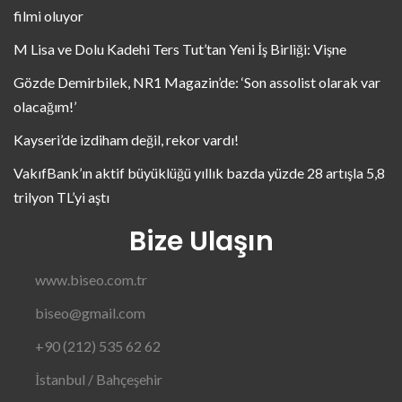
filmi oluyor
M Lisa ve Dolu Kadehi Ters Tut’tan Yeni İş Birliği: Vişne
Gözde Demirbilek, NR1 Magazin’de: ‘Son assolist olarak var
olacağım!’
Kayseri’de izdiham değil, rekor vardı!
VakıfBank’ın aktif büyüklüğü yıllık bazda yüzde 28 artışla 5,8
trilyon TL’yi aştı
Bize Ulaşın
www.biseo.com.tr
biseo@gmail.com
+90 (212) 535 62 62
İstanbul / Bahçeşehir