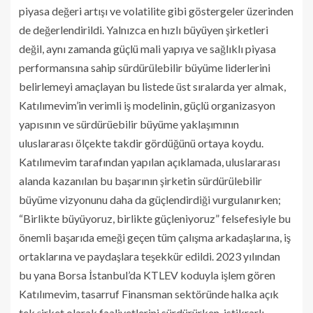
piyasa değeri artışı ve volatilite gibi göstergeler üzerinden
de değerlendirildi. Yalnızca en hızlı büyüyen şirketleri
değil, aynı zamanda güçlü mali yapıya ve sağlıklı piyasa
performansına sahip sürdürülebilir büyüme liderlerini
belirlemeyi amaçlayan bu listede üst sıralarda yer almak,
Katılımevim’in verimli iş modelinin, güçlü organizasyon
yapısının ve sürdürüebilir büyüme yaklaşımının
uluslararası ölçekte takdir gördüğünü ortaya koydu.
Katılımevim tarafından yapılan açıklamada, uluslararası
alanda kazanılan bu başarının şirketin sürdürülebilir
büyüme vizyonunu daha da güçlendirdiği vurgulanırken;
“Birlikte büyüyoruz, birlikte güçleniyoruz” felsefesiyle bu
önemli başarıda emeği geçen tüm çalışma arkadaşlarına, iş
ortaklarına ve paydaşlara teşekkür edildi. 2023 yılından
bu yana Borsa İstanbul’da KTLEV koduyla işlem gören
Katılımevim, tasarruf Finansman sektöründe halka açık
tek şirket olarak faaliyetlerini sürdürürken, istikrarlı