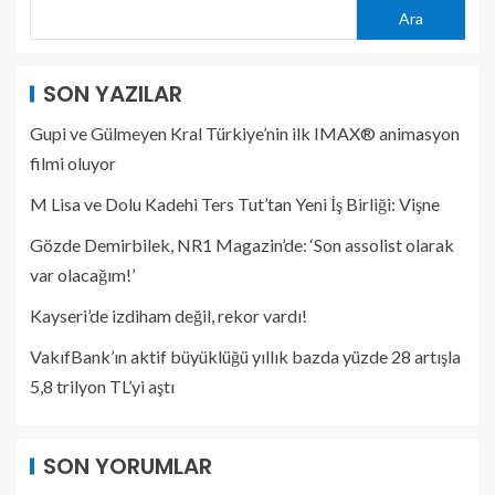
Ara
SON YAZILAR
Gupi ve Gülmeyen Kral Türkiye’nin ilk IMAX® animasyon
filmi oluyor
M Lisa ve Dolu Kadehi Ters Tut’tan Yeni İş Birliği: Vişne
Gözde Demirbilek, NR1 Magazin’de: ‘Son assolist olarak
var olacağım!’
Kayseri’de izdiham değil, rekor vardı!
VakıfBank’ın aktif büyüklüğü yıllık bazda yüzde 28 artışla
5,8 trilyon TL’yi aştı
SON YORUMLAR