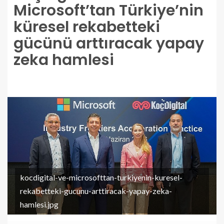
Microsoft’tan Türkiye’nin
küresel rekabetteki
gücünü arttıracak yapay
zeka hamlesi
kocdigital-ve-microsofttan-turkiyenin-kuresel-
rekabetteki-gucunu-arttiracak-yapay-zeka-
hamlesi.jpg