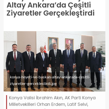
Altay Ankara’da Çeşitli
Ziyaretler Gerçekleştirdi
konya-heyeti-ve-baskan-altay-ankarada-cesitli-
ziyaretler-gerceklestirdi.jpg
Konya Valisi İbrahim Akın, AK Parti Konya
Milletvekilleri Orhan Erdem, Latif Selvi,