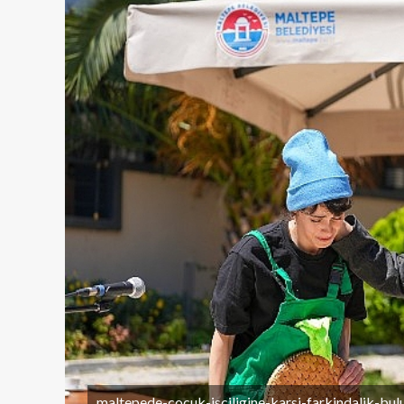
maltepede-cocuk-isciligine-karsi-farkindalik-bul