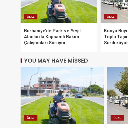
ÜLKE
ÜLKE
Burhaniye’de Park ve Yeşil
Konya Büyü
Alanlarda Kapsamlı Bakım
Toplu Taşı
Çalışmaları Sürüyor
Sürdürüyo
YOU MAY HAVE MISSED
ÜLKE
ÜLKE