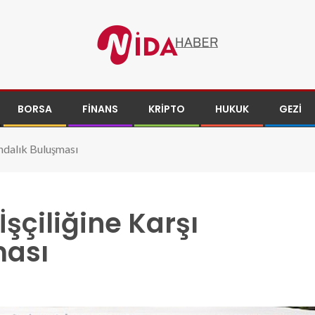
BORSA
FINANS
KRIPTO
HUKUK
GEZI
ındalık Buluşması
şçiliğine Karşı
ması