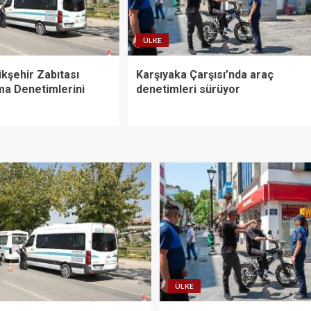
ÜLKE
kşehir Zabıtası
Karşıyaka Çarşısı’nda araç
ma Denetimlerini
denetimleri sürüyor
r
ÜLKE