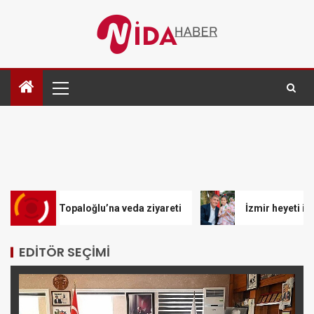
Topaloğlu’na veda ziyareti
İzmir heyeti ilk direkt uçuşl
EDITÖR SEÇIMI