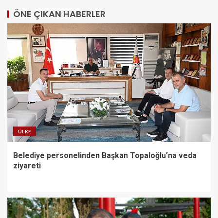
ÖNE ÇIKAN HABERLER
İzmir heyeti ilk direkt uçuşla
Kazakistan’a gitti
2
Nilüfer Belediyesi’nden kırtasiye
desteği
3
ÜLKE
Belediye personelinden Başkan Topaloğlu’na veda
Kemer Belediyesi Ağustos ayı
ziyareti
meclis toplantısı yapıldı
4