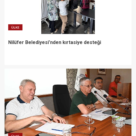
desteği
3
ÜLKE
Kemer Belediyesi Ağustos ayı
Nilüfer Belediyesi’nden kırtasiye desteği
meclis toplantısı yapıldı
4
Başkan Hatice Gençay’ın
Önerisiyle Akyeniköy Düğün
Salonu Yıl Sonuna Kadar
Ücretsiz
5