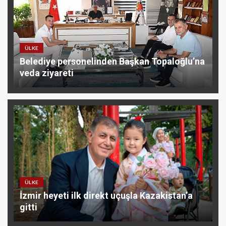
ÜLKE
Belediye personelinden Başkan Topaloğlu’na
veda ziyareti
ÜLKE
İzmir heyeti ilk direkt uçuşla Kazakistan’a
gitti