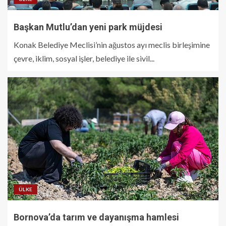
Başkan Mutlu’dan yeni park müjdesi
Konak Belediye Meclisi’nin ağustos ayı meclis birleşimine
çevre, iklim, sosyal işler, belediye ile sivil...
ÜLKE
Bornova’da tarım ve dayanışma hamlesi