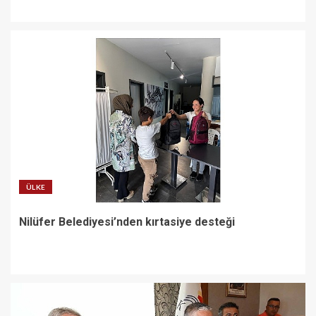
ÜLKE
Nilüfer Belediyesi’nden kırtasiye desteği