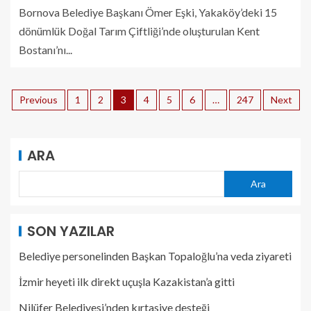
Bornova Belediye Başkanı Ömer Eşki, Yakaköy’deki 15
dönümlük Doğal Tarım Çiftliği’nde oluşturulan Kent
Bostanı’nı...
Previous
1
2
3
4
5
6
…
247
Next
ARA
Ara
SON YAZILAR
Belediye personelinden Başkan Topaloğlu’na veda ziyareti
İzmir heyeti ilk direkt uçuşla Kazakistan’a gitti
Nilüfer Belediyesi’nden kırtasiye desteği