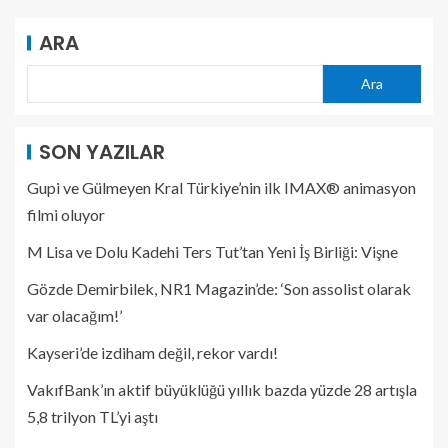
ARA
Ara
SON YAZILAR
Gupi ve Gülmeyen Kral Türkiye’nin ilk IMAX® animasyon
filmi oluyor
M Lisa ve Dolu Kadehi Ters Tut’tan Yeni İş Birliği: Vişne
Gözde Demirbilek, NR1 Magazin’de: ‘Son assolist olarak
var olacağım!’
Kayseri’de izdiham değil, rekor vardı!
VakıfBank’ın aktif büyüklüğü yıllık bazda yüzde 28 artışla
5,8 trilyon TL’yi aştı