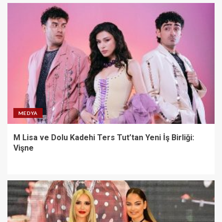
MEDYA
M Lisa ve Dolu Kadehi Ters Tut’tan Yeni İş Birliği:
Vişne