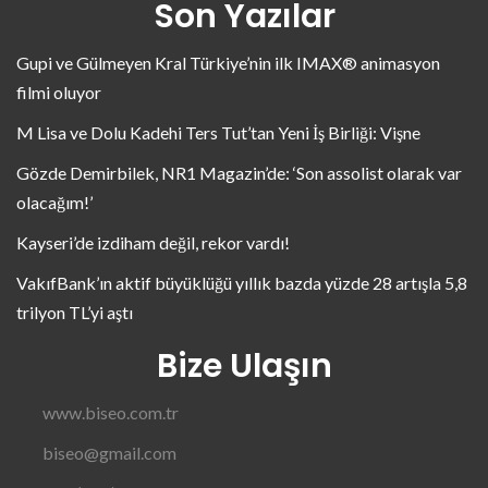
Son Yazılar
Gupi ve Gülmeyen Kral Türkiye’nin ilk IMAX® animasyon
filmi oluyor
M Lisa ve Dolu Kadehi Ters Tut’tan Yeni İş Birliği: Vişne
Gözde Demirbilek, NR1 Magazin’de: ‘Son assolist olarak var
olacağım!’
Kayseri’de izdiham değil, rekor vardı!
VakıfBank’ın aktif büyüklüğü yıllık bazda yüzde 28 artışla 5,8
trilyon TL’yi aştı
Bize Ulaşın
www.biseo.com.tr
biseo@gmail.com