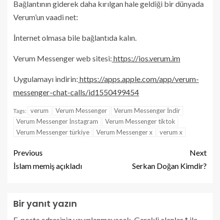
Bağlantının giderek daha kırılgan hale geldiği bir dünyada
Verum’un vaadi net:
İnternet olmasa bile bağlantıda kalın.
Verum Messenger web sitesi:
https://ios.verum.im
Uygulamayı indirin:
https://apps.apple.com/app/verum-
messenger-chat-calls/id1550499454
verum
Verum Messenger
Verum Messenger İndir
Tags:
Verum Messenger İnstagram
Verum Messenger tiktok
Verum Messenger türkiye
Verum Messenger x
verum x
Previous
Next
İslam memiş açıkladı
Serkan Doğan Kimdir?
Bir yanıt yazın
E-posta adresiniz yayınlanmayacak.
Gerekli alanlar
*
ile