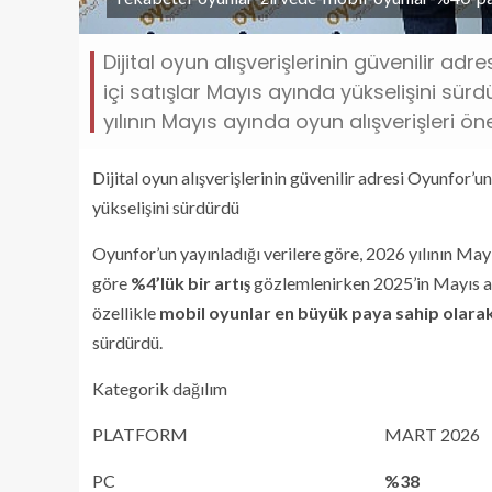
Dijital oyun alışverişlerinin güvenilir a
içi satışlar Mayıs ayında yükselişini sür
yılının Mayıs ayında oyun alışverişleri ön
Dijital oyun alışverişlerinin güvenilir adresi Oyunfor’u
yükselişini sürdürdü
Oyunfor’un yayınladığı verilere göre, 2026 yılının May
göre
%4’lük bir artış
gözlemlenirken 2025’in Mayıs ayı
özellikle
mobil oyunlar en büyük paya sahip olarak l
sürdürdü.
Kategorik dağılım
PLATFORM
MART 2026
PC
%38