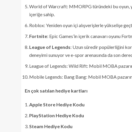
World of Warcraft: MMORPG türündeki bu oyun, yıll
içeriğe sahip.
Roblox: Yeniden oyun içi alışverişlerle yükselişe geçt
Fortnite
: Epic Games’in içerik canavarı oyunu Fortn
League of Legends
: Uzun süredir popülerliğini k
deneyimi sunuyor ve e-spor arenasında da son derece
League of Legends: Wild Rift: Mobil MOBA pazarının 
Mobile Legends: Bang Bang: Mobil MOBA pazarındak
En çok satılan hediye kartları
Apple Store Hediye Kodu
PlayStation Hediye Kodu
Steam Hediye Kodu