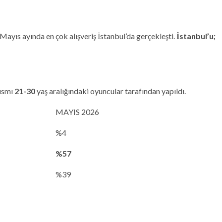
Mayıs ayında en çok alışveriş İstanbul’da gerçekleşti.
İstanbul’u;
kısmı
21-30
yaş aralığındaki oyuncular tarafından yapıldı.
MAYIS 2026
%4
%57
%39