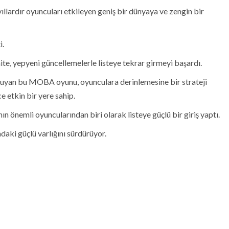
ardır oyuncuları etkileyen geniş bir dünyaya ve zengin bir
i.
ite, yepyeni güncellemelerle listeye tekrar girmeyi başardı.
oruyan bu MOBA oyunu, oyunculara derinlemesine bir strateji
 etkin bir yere sahip.
önemli oyuncularından biri olarak listeye güçlü bir giriş yaptı.
i güçlü varlığını sürdürüyor.