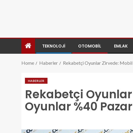
TEKNOLOJI
OTOMOBIL
EMLAK
Home
Haberler
Rekabetçi Oyunlar Zirvede: Mobil 
HABERLER
Rekabetçi Oyunlar 
Oyunlar %40 Pazar P