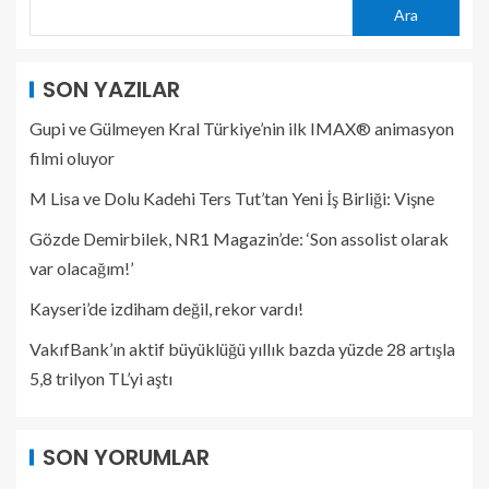
Ara
SON YAZILAR
Gupi ve Gülmeyen Kral Türkiye’nin ilk IMAX® animasyon
filmi oluyor
M Lisa ve Dolu Kadehi Ters Tut’tan Yeni İş Birliği: Vişne
Gözde Demirbilek, NR1 Magazin’de: ‘Son assolist olarak
var olacağım!’
Kayseri’de izdiham değil, rekor vardı!
VakıfBank’ın aktif büyüklüğü yıllık bazda yüzde 28 artışla
5,8 trilyon TL’yi aştı
SON YORUMLAR