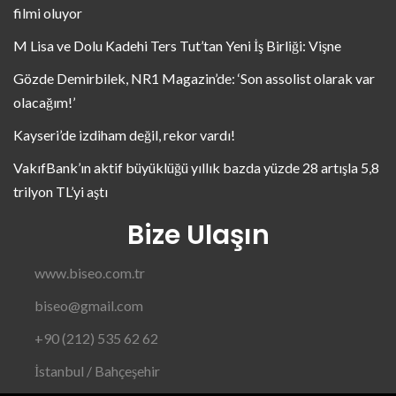
filmi oluyor
M Lisa ve Dolu Kadehi Ters Tut’tan Yeni İş Birliği: Vişne
Gözde Demirbilek, NR1 Magazin’de: ‘Son assolist olarak var
olacağım!’
Kayseri’de izdiham değil, rekor vardı!
VakıfBank’ın aktif büyüklüğü yıllık bazda yüzde 28 artışla 5,8
trilyon TL’yi aştı
Bize Ulaşın
www.biseo.com.tr
biseo@gmail.com
+90 (212) 535 62 62
İstanbul / Bahçeşehir