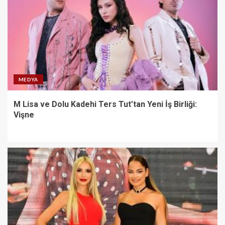
MEDYA
M Lisa ve Dolu Kadehi Ters Tut’tan Yeni İş Birliği:
Vişne