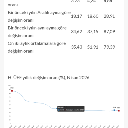
3,23
4,24
4,84
oranı
Bir önceki yılın Aralık ayına göre
18,17
18,60
28,91
değişim oranı
Bir önceki yılın aynı ayına göre
34,62
37,15
87,09
değişim oranı
On iki aylık ortalamalara göre
35,43
51,91
79,39
değişim oranı
H-ÜFE yıllık değişim oranı(%), Nisan 2026