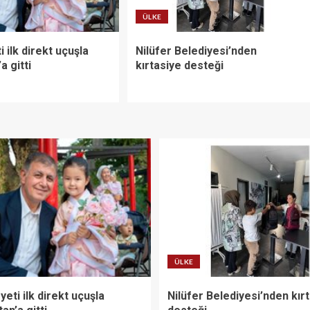
ÜLKE
i ilk direkt uçuşla
Nilüfer Belediyesi’nden
a gitti
kırtasiye desteği
ÜLKE
yeti ilk direkt uçuşla
Nilüfer Belediyesi’nden kır