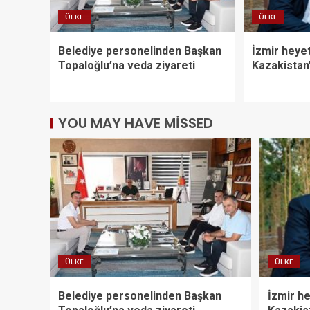
ÜLKE
ÜLKE
Belediye personelinden Başkan
İzmir heyet
Topaloğlu’na veda ziyareti
Kazakistan’
YOU MAY HAVE MISSED
ÜLKE
ÜLKE
Belediye personelinden Başkan
İzmir he