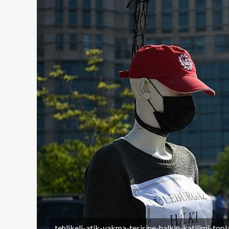
tehlikeli-atik-yakma-tesisine-halkin-katilimi-topla