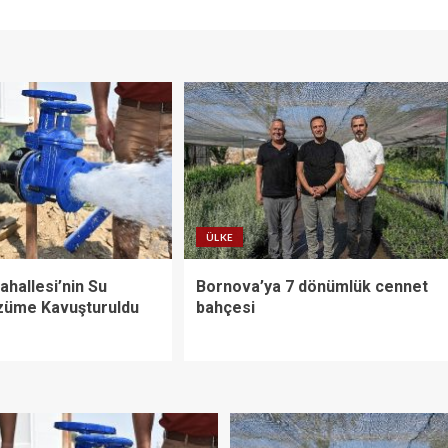
ÜLKE
hallesi’nin Su
Bornova’ya 7 dönümlük cennet
züme Kavuşturuldu
bahçesi