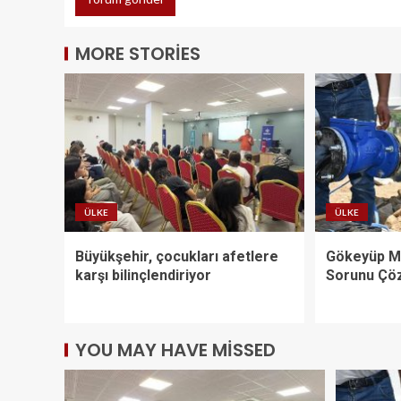
MORE STORIES
ÜLKE
ÜLKE
Büyükşehir, çocukları afetlere
Gökeyüp Ma
karşı bilinçlendiriyor
Sorunu Çö
YOU MAY HAVE MISSED