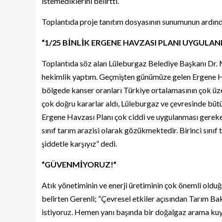
istemediklerini belirtti.
Toplantıda proje tanıtım dosyasının sunumunun ardınd
“1/25 BİNLİK ERGENE HAVZASI PLANI UYGULAN
Toplantıda söz alan Lüleburgaz Belediye Başkanı Dr. Mu
hekimlik yaptım. Geçmişten günümüze gelen Ergene Havz
bölgede kanser oranları Türkiye ortalamasının çok üz
çok doğru kararlar aldı, Lüleburgaz ve çevresinde bütün
Ergene Havzası Planı çok ciddi ve uygulanması gereke
sınıf tarım arazisi olarak gözükmektedir. Birinci sınıf 
şiddetle karşıyız” dedi.
“GÜVENMİYORUZ!”
Atık yönetiminin ve enerji üretiminin çok önemli oldu
belirten Gerenli; “Çevresel etkiler açısından Tarım Bak
istiyoruz. Hemen yanı başında bir doğalgaz arama kuyu