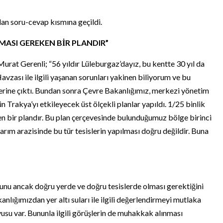
an soru-cevap kısmına geçildi.
MASI GEREKEN BİR PLANDIR”
rat Gerenli; “56 yıldır Lüleburgaz’dayız, bu kentte 30 yıl da
ası ile ilgili yaşanan sorunları yakinen biliyorum ve bu
erine çıktı. Bundan sonra Çevre Bakanlığımız, merkezi yönetim
 Trakya’yı etkileyecek üst ölçekli planlar yapıldı. 1/25 binlik
n bir plandır. Bu plan çerçevesinde bulunduğumuz bölge birinci
tarım arazisinde bu tür tesislerin yapılması doğru değildir. Buna
ğunu ancak doğru yerde ve doğru tesislerde olması gerektiğini
anlığımızdan yer altı suları ile ilgili değerlendirmeyi mutlaka
su var. Bununla ilgili görüşlerin de muhakkak alınması