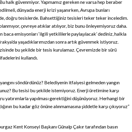
. Bu halk güvenmiyor. Yapmamız gereken ne varsa hep beraber
edilmeli, dünyada enerji krizi yaşanırken, Avrupa bunları
e, doğru tesislerde. Bahsettiğiniz tesisleri teker teker inceledim.
lanmıyor, çevreye atıklar atılıyor, biz bunu önleyemiyoruz daha.
 baca emisyonları ‘ilgili yetkililerle paylaşılacak’ dediniz, halkla
Trakya’da yaşadıklarımızdan sonra artık güvenmek istiyoruz.
azisinde bu şekilde bir tesis kurulamaz. Çevremizde bir sürü
fadelerini kullandı.
n yangını söndürdünüz? Belediyenin itfaiyesi gelmeden yangın
unuz? Bu tesisi bu şekilde istemiyoruz. Enerji üretimine karşı
oğru yatırımlarla yapılması gerektiğini düşünüyoruz. Herhangi bir
ğlığının bu kadar göz önüne alınmamasına şiddetle karşı çıkıyoruz”
eburgaz Kent Konseyi Başkanı Günalp Çakır tarafından basın