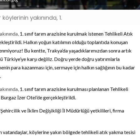
köylerinin yakınında, 1.
yakınında,
1. sınıf tarım arazisine kurulmak istenen Tehlikeli Atık
ekleştirildi. Halkın yoğun katılımın olduğu toplantıda konuşan
enmiyoruz! Bu kentte, Trakya’da yaşadıklarımızdan sonra artık
lü Türkiye’ye karşı değiliz. Doğru yerde doğru yatırımlarla
enin para kazanması için, sermaye için halkın sağlığının bu kadar
.
yakınında,
1. sınıf tarım arazisine kurulması planlanan Tehlikeli
 Burgaz İzer Otel’de gerçekleştirildi.
ehircilik ve İklim Değişikliği İl Müdürlüğü yetkilileri, firma
 vatandaşlar, köylerine yakın bölgede tehlikeli atık yakma tesisi