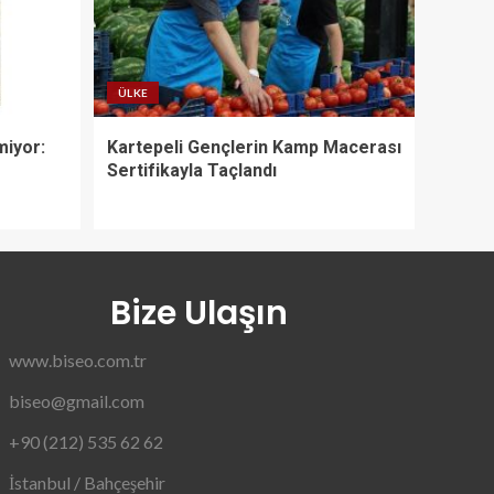
ÜLKE
miyor:
Kartepeli Gençlerin Kamp Macerası
e
Sertifikayla Taçlandı
Bize Ulaşın
www.biseo.com.tr
biseo@gmail.com
+90 (212) 535 62 62
İstanbul / Bahçeşehir