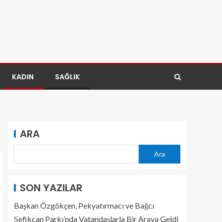
KADIN
SAĞLIK
ARA
Ara
SON YAZILAR
Başkan Özgökçen, Pekyatırmacı ve Bağcı
Şefikcan Parkı’nda Vatandaşlarla Bir Araya Geldi