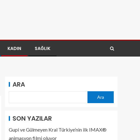
KADIN
SAĞLIK
ARA
Ara
SON YAZILAR
Gupi ve Gülmeyen Kral Türkiye’nin ilk IMAX®
animasyon filmi oluyor