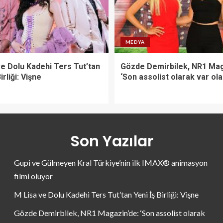
MEDYA
ve Dolu Kadehi Ters Tut’tan
Gözde Demirbilek, NR1 Mag
irliği: Vişne
‘Son assolist olarak var ol
Son Yazılar
Gupi ve Gülmeyen Kral Türkiye’nin ilk IMAX® animasyon
filmi oluyor
M Lisa ve Dolu Kadehi Ters Tut’tan Yeni İş Birliği: Vişne
Gözde Demirbilek, NR1 Magazin’de: ‘Son assolist olarak