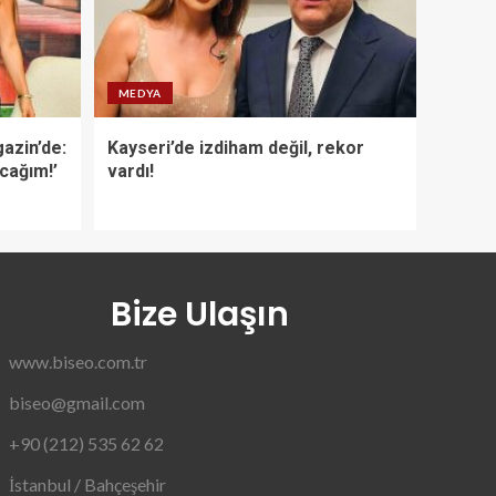
MEDYA
azin’de:
Kayseri’de izdiham değil, rekor
acağım!’
vardı!
Bize Ulaşın
www.biseo.com.tr
biseo@gmail.com
+90 (212) 535 62 62
İstanbul / Bahçeşehir