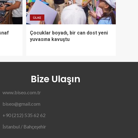
ÜLKE
snaf
Çocuklar boyadı, bir can dost yeni
yuvasına kavuştu
Bize Ulaşın
www.biseo.com.tr
biseo@gmail.com
+90 (212) 535 62 62
İstanbul / Bahçeşehir