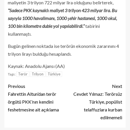
maliyetin 3 trilyon 722 milyar lira olduğunu belirterek,
“Sadece PKK kaynaklı maliyet 3 trilyon 423 milyar lira. Bu
sayıyla 1000 havalimanı, 1000 şehir hastanesi, 1000 okul,
100 bin kilometre duble yol yapılabilirdi.”
tabirini
kullanmaştı.
Bugün gelinen noktada ise terörün ekonomik zararınını 4
trilyon lirayı bulduğu hesaplandı.
Kaynak: Anadolu Ajansı (AA)
Terör
Trilyon
Türkiye
Tags:
Previous
Next
Fahrettin Altun’dan terör
Cevdet Yılmaz: Terörsüz
örgütü PKK’nın kendini
Türkiye, popülist
feshetmesine ait açıklama
telaffuzlara kurban
edilmemeli