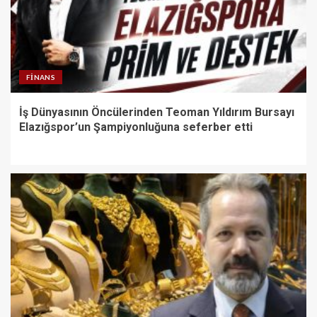
FINANS
İş Dünyasının Öncülerinden Teoman Yıldırım Bursayı
Elazığspor’un Şampiyonluğuna seferber etti