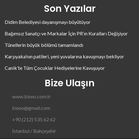
Son Yazılar
Didim Belediyesi dayanışmayı büyütüyor
Bağımsız Sanatçı ve Markalar İçin PR’ın Kuralları Değişiyor
Tünellerin büyük bölümü tamamlandı
Karşıyaka’nın patileri, yeni yuvalarına kavuşmayı bekliyor
Canik’te Tüm Çocuklar Hediyelerine Kavuşuyor
Bize Ulaşın
www.biseo.com.tr
biseo@gmail.com
+90 (212) 535 62 62
İstanbul / Bahçeşehir