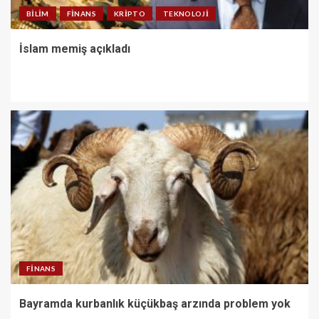
BILIM
FINANS
KRIPTO
TEKNOLOJI
İslam memiş açıkladı
FINANS
Bayramda kurbanlık küçükbaş arzında problem yok