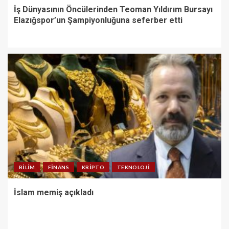
İş Dünyasının Öncülerinden Teoman Yıldırım Bursayı
Elazığspor’un Şampiyonluğuna seferber etti
BILIM
FINANS
KRIPTO
TEKNOLOJI
İslam memiş açıkladı